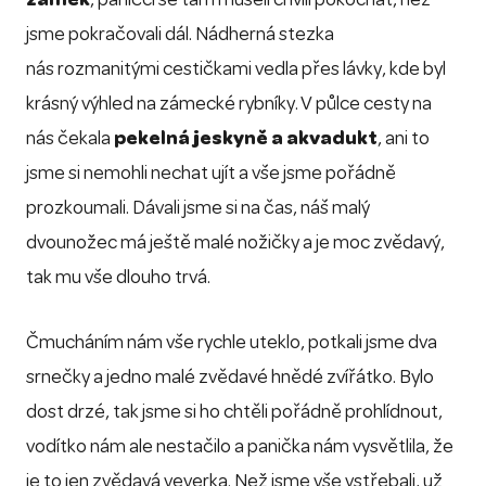
jsme pokračovali dál. Nádherná stezka
nás rozmanitými cestičkami vedla přes lávky, kde byl
krásný výhled na zámecké rybníky. V půlce cesty na
nás čekala
pekelná jeskyně a akvadukt
, ani to
jsme si nemohli nechat ujít a vše jsme pořádně
prozkoumali. Dávali jsme si na čas, náš malý
dvounožec má ještě malé nožičky a je moc zvědavý,
tak mu vše dlouho trvá.
Čmucháním nám vše rychle uteklo, potkali jsme dva
srnečky a jedno malé zvědavé hnědé zvířátko. Bylo
dost drzé, tak jsme si ho chtěli pořádně prohlídnout,
vodítko nám ale nestačilo a panička nám vysvětlila, že
je to jen zvědavá veverka. Než jsme vše vstřebali, už