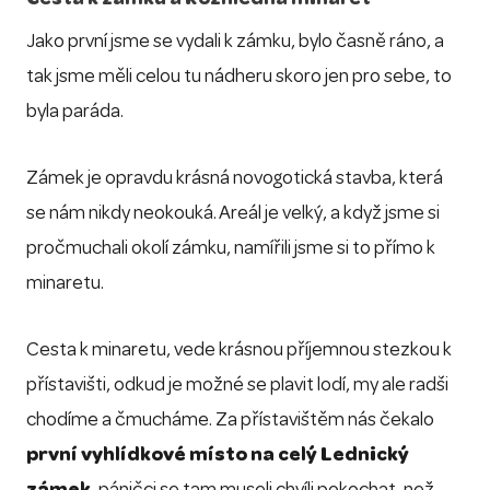
Jako první jsme se vydali k zámku, bylo časně ráno, a
tak jsme měli celou tu nádheru skoro jen pro sebe, to
byla paráda.
Zámek je opravdu krásná novogotická stavba, která
se nám nikdy neokouká. Areál je velký, a když jsme si
pročmuchali okolí zámku, namířili jsme si to přímo k
minaretu.
Cesta k minaretu, vede krásnou příjemnou stezkou k
přístavišti, odkud je možné se plavit lodí, my ale radši
chodíme a čmucháme. Za přístavištěm nás čekalo
první vyhlídkové místo na celý Lednický
zámek
, páničci se tam museli chvíli pokochat, než