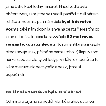
jsme byli u Rozhledny minaret. Hned vedle bylo
občerstvení, tam jsme se usadili, páníčci si dali párek v
rohlíku a moc milá paní nám dala
kyblík čerstvé
vody
a také nám doplnila
lahve na cestu
. Mezitím co
jsme odpočívali, panička si vyšlápla
62 metrovou
romantickou rozhlednu
. No romantiku si asi každý
představuje jinak, pěkně se nám u toho výšlapu v tom
horku zapotila, ale ty výhledy prý stály rozhodně za to.
Nám mezitím nic nechybělo a hezky jsme si
odpočinuli.
Další naše zastávka byla Janův hrad
Od minaretu jsme se podél rybníků druhou stranou