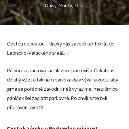
Daisy, Monty, Thor
Cestou necestou.... tlapky nás zavedli tentokrát do
Lednicko-Valtického areálu
.
Páníčci zaparkovali na hlavním parkovišti. Čekal nás
dlouhý výlet a tak nám panička dala vývar a vodu, aby
jsme se pořádně zavodnili než vyrazíme, mezitím co
páníček šel zaplatit parkovné. Po chvíli jsme byli
připraveni vyrazit.
Cesta k zámku a Rozhledna minaret