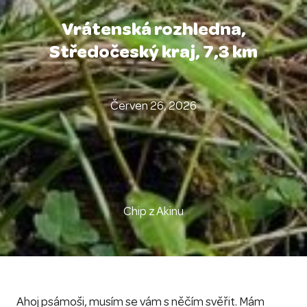
Vrátenská rozhledna,
Středočeský kraj, 7,3 km
Červen 26, 2026
Chip z Akinu
Ahoj psámoši, musím se vám s něčím svěřit. Mám