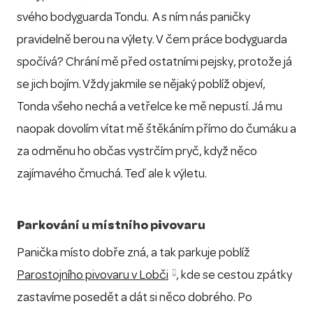
svého bodyguarda Tondu. A s ním nás paničky
pravidelně berou na výlety. V čem práce bodyguarda
spočívá? Chrání mě před ostatními pejsky, protože já
se jich bojím. Vždy jakmile se nějaký poblíž objeví,
Tonda všeho nechá a vetřelce ke mě nepustí. Já mu
naopak dovolím vítat mě štěkáním přímo do čumáku a
za odměnu ho občas vystrčím pryč, když něco
zajímavého čmuchá. Teď ale k výletu.
Parkování u místního pivovaru
Panička místo dobře zná, a tak parkuje poblíž
Parostojního pivovaru v Lobči
, kde se cestou zpátky
zastavíme posedět a dát si něco dobrého. Po