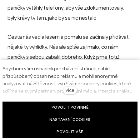
paničky vytáhly telefony, aby vše zdokumentovaly,
byly krávy ty tam, jako by se nic nestalo.
Cesta nás vedla lesem a pomalu se začínaly přidávat i
nějaké ty vyhlídky. Nás ale spíše zajímalo, co nám
paničky s sebou zabalili dobrého. Když jsme totiž
dorazili na místo, čímž byla krásná
Vrátenská
Abychom vám usnadnili procházení stránek, nabídli
přizpůsobený obsah nebo reklamu a mohli anonymně
rozhledna
, čekala nás sváča. Já dostal
vývar s CBD
analyzovat návštěvnost, využíváme soubory cookies, které
na posilněnou a Tonda hrál mezitím s paničkou
více
sdílíme se svými partnery pro sociální média, inzerci a analýzu.
vyčmuchávání
pamlsků
v terénu.
Jejich nastavení upravíte odkazem "Nastavení cookies" a
kdykoliv jej můžete změnit v patičce webu. Podrobnější
POVOLIT POVINNÉ
informace najdete v našich Zásadách ochrany osobních údajů
Vrátenská rozhledna
NASTAVENÍ COOKIES
a používání souborů cookies. Souhlasíte s používáním
cookies?
Tu jsme si s paničkou vyšlápli jako první. Byli jsme tam
POVOLIT VŠE