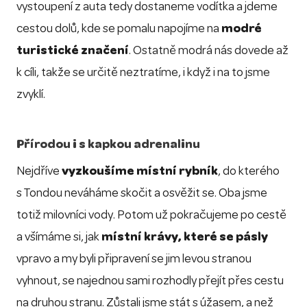
vystoupení z auta tedy dostaneme vodítka a jdeme
cestou dolů, kde se pomalu napojíme na
modré
turistické značení
. Ostatně modrá nás dovede až
k cíli, takže se určitě neztratíme, i když i na to jsme
zvyklí.
Přírodou i s kapkou adrenalinu
Nejdříve
vyzkoušíme místní rybník
, do kterého
s Tondou neváháme skočit a osvěžit se. Oba jsme
totiž milovníci vody. Potom už pokračujeme po cestě
a všímáme si, jak
místní krávy, které se pásly
vpravo a my byli připravení se jim levou stranou
vyhnout, se najednou sami rozhodly přejít přes cestu
na druhou stranu. Zůstali jsme stát s úžasem, a než