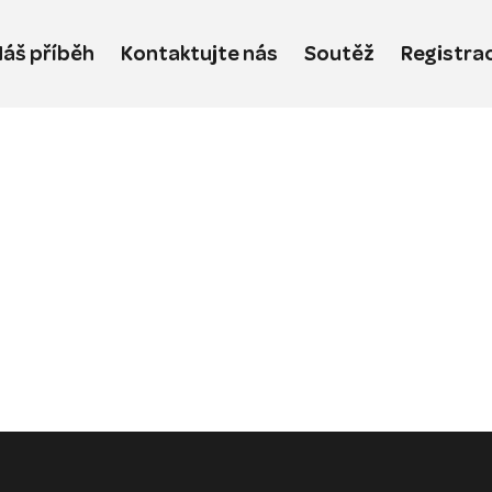
áš příběh
Kontaktujte nás
Soutěž
Registra