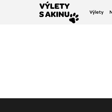
Výlety
N