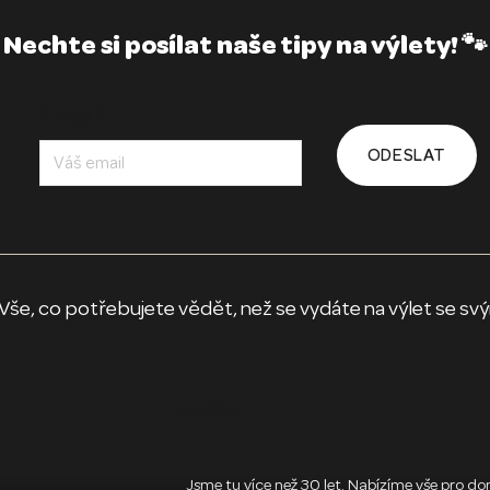
Nechte si posílat naše tipy na výlety! 🐾
E-mail
*
ODESLAT
vědět, než se vydáte na výlet se svým 
O Akinu
Jsme tu více než 30 let. Nabízíme vše pro domác