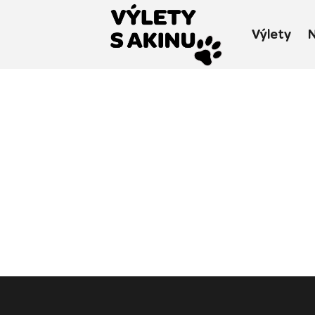
Výlety
N