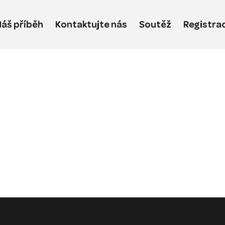
áš příběh
Kontaktujte nás
Soutěž
Registra