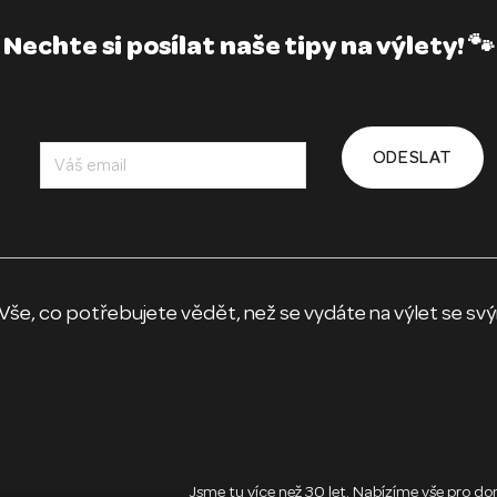
Nechte si posílat naše tipy na výlety! 🐾
E-mail
*
ODESLAT
vědět, než se vydáte na výlet se svým 
O Akinu
Jsme tu více než 30 let. Nabízíme vše pro domác