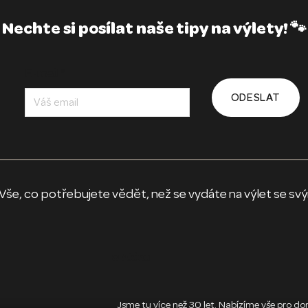
Nechte si posílat naše tipy na výlety! 🐾
E-mail
*
ODESLAT
vědět, než se vydáte na výlet se svým 
O Akinu
Jsme tu více než 30 let. Nabízíme vše pro domác