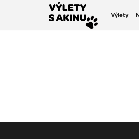
Výlety
N