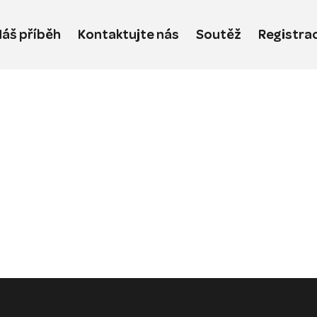
áš příběh
Kontaktujte nás
Soutěž
Registra